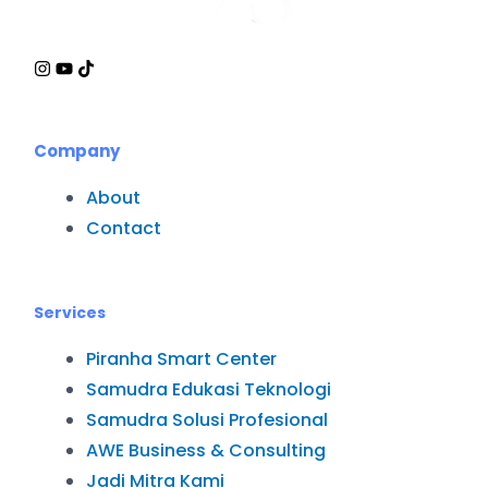
I
Y
T
n
o
i
s
u
k
t
t
t
Company
a
u
o
g
b
k
r
e
About
a
Contact
m
Services
Piranha Smart Center
Samudra Edukasi Teknologi
Samudra Solusi Profesional
AWE Business & Consulting
Jadi Mitra Kami