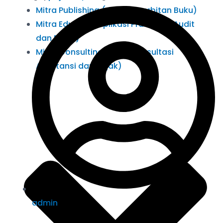
Mitra Publishing (Jasa Penerbitan Buku)
Mitra Edutech (Aplikasi Praktikum Audit
dan Pajak)
Mitra Consulting (Jasa Konsultasi
Akuntansi dan Pajak)
admin