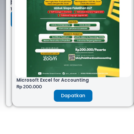
Perpajakan
Rp
1.500.000
Hubungi
Sekarang
Microsoft Excel for Accounting
Rp 200.000
Dapatkan