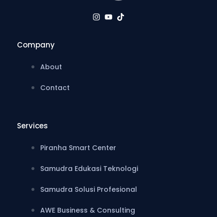
I
Y
T
n
o
i
s
u
k
t
t
t
Company
a
u
o
g
b
k
About
r
e
a
Contact
m
Services
Piranha Smart Center
Samudra Edukasi Teknologi
Samudra Solusi Profesional
AWE Business & Consulting