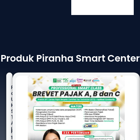
Produk Piranha Smart Center
Pelatihan
dan
Uji
Kompetensi
Sertifikasi
Teknisi
Akuntansi
II
Rp
1.600.000